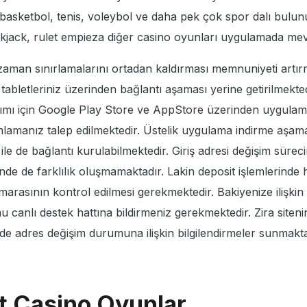
 basketbol, tenis, voleybol ve daha pek çok spor dalı bulunu
ckjack, rulet empieza diğer casino oyunları uygulamada mev
 zaman sınırlamalarını ortadan kaldırması memnuniyeti artır
 tabletleriniz üzerinden bağlantı aşaması yerine getirilmekte
ımı için Google Play Store ve AppStore üzerinden uygulam
amanız talep edilmektedir. Üstelik uygulama indirme aşama
le de bağlantı kurulabilmektedir. Giriş adresi değişim sürecin
inde de farklılık oluşmamaktadır. Lakin deposit işlemlerinde 
rasının kontrol edilmesi gerekmektedir. Bakiyenize ilişkin 
canlı destek hattına bildirmeniz gerekmektedir. Zira sitenin 
inde adres değişim durumuna ilişkin bilgilendirmeler sunmakta
t Casino Oyunlar