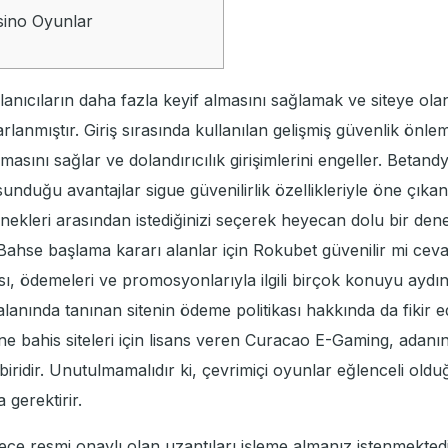
ino Oyunlar
anıcıların daha fazla keyif almasını sağlamak ve siteye olan 
arlanmıştır. Giriş sırasında kullanılan gelişmiş güvenlik önleml
nmasını sağlar ve dolandırıcılık girişimlerini engeller. Betand
unduğu avantajlar sigue güvenilirlik özellikleriyle öne çıkan
ekleri arasından istediğinizi seçerek heyecan dolu bir den
 Bahse başlama kararı alanlar için Rokubet güvenilir mi ceva
sı, ödemeleri ve promosyonlarıyla ilgili birçok konuyu aydın
alanında tanınan sitenin ödeme politikası hakkında da fikir edi
ne bahis siteleri için lisans veren Curacao E-Gaming, adan
biridir. Unutulmamalıdır ki, çevrimiçi oyunlar eğlenceli oldu
 gerektirir.
e resmi onaylı olan uzantıları işleme almanız istenmekted