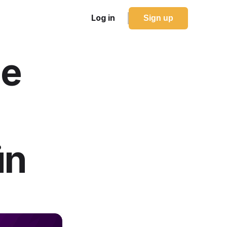
Log in
Sign up
me
ün