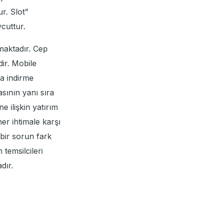
r. Slot”
cuttur.
maktadır. Cep
dir. Mobile
a indirme
sının yanı sıra
e ilişkin yatırım
her ihtimale karşı
bir sorun fark
temsilcileri
dır.