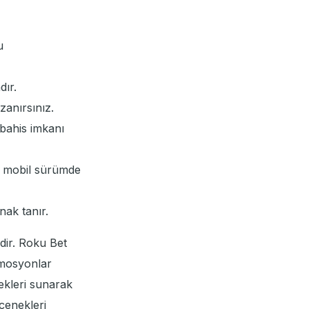
u
dır.
anırsınız.
 bahis imkanı
sı mobil sürümde
nak tanır.
dir.
Roku Bet
omosyonlar
ekleri sunarak
çenekleri