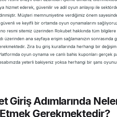
a hizmet ederek, güvenilir ve adil oyun anlayışı ile sektör
dinmiştir. Müşteri memnuniyetine verdiğimiz önem sayesind
güvenli ve keyifli bir ortamda oyun oynamalarını sağlıyoru
ino resmi sitemiz üzerinden Rokubet hakkında tüm bilgilere u
dı üzerinden ana sayfaya erişim sağlamanızın sonrasında gi
erekmektedir. Zira bu giriş kurallarında herhangi bir değiş
Platformda oyun oynama ve canlı bahis kuponları gerçek p
esabınızda yeterli bakiyeniz yoksa herhangi bir şans oyun
.
t Giriş Adımlarında Nele
 Etmek Gerekmektedir?