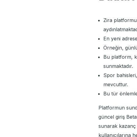
Zira platformu
aydınlatmaktad
En yeni adrese
Örneğin, günl
Bu platform, ku
sunmaktadır.
Spor bahisleri
mevcuttur.
Bu tür önlemle
Platformun sundu
güncel giriş
Beta
sunarak kazanç f
kullanıcılarına 