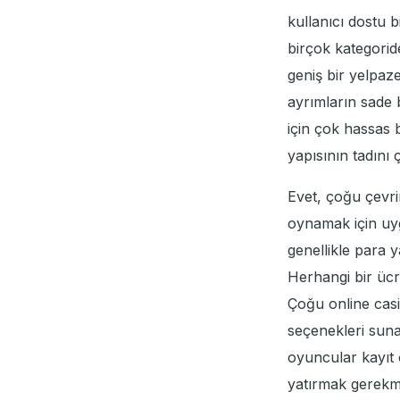
kullanıcı dostu 
birçok kategorid
geniş bir yelpaze
ayrımların sade 
için çok hassas bi
yapısının tadını ç
Evet, çoğu çevri
oynamak için uyg
genellikle para y
Herhangi bir ücr
Çoğu online casi
seçenekleri suna
oyuncular kayıt
yatırmak gerekm