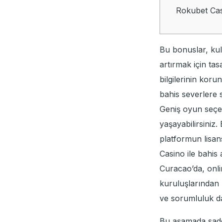
Rokubet Cas
Bu bonuslar, kull
artırmak için tas
bilgilerinin koru
bahis severlere s
Geniş oyun seçen
yaşayabilirsiniz.
platformun lisan
Casino ile bahis 
Curacao’da, onli
kuruluşlarından 
ve sorumluluk da
Bu aşamada sadec