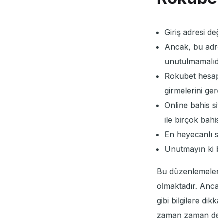
Giriş adresi d
Ancak, bu adre
unutulmamalıd
Rokubet hesap o
girmelerini gere
Online bahis s
ile birçok bahi
En heyecanlı s
Unutmayın ki b
Bu düzenlemeler, 
olmaktadır. Anca
gibi bilgilere di
zaman zaman değiş