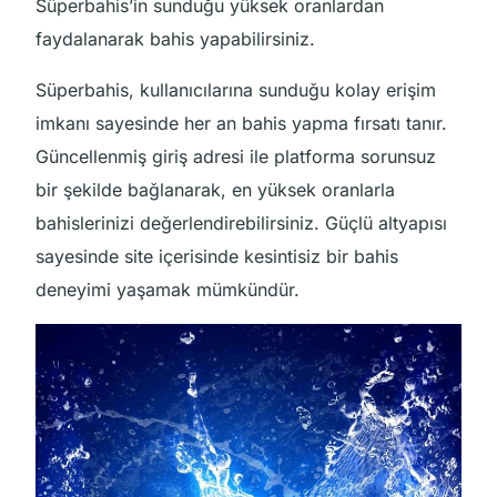
Süperbahis’in sunduğu yüksek oranlardan
faydalanarak bahis yapabilirsiniz.
Süperbahis, kullanıcılarına sunduğu kolay erişim
imkanı sayesinde her an bahis yapma fırsatı tanır.
Güncellenmiş giriş adresi ile platforma sorunsuz
bir şekilde bağlanarak, en yüksek oranlarla
bahislerinizi değerlendirebilirsiniz. Güçlü altyapısı
sayesinde site içerisinde kesintisiz bir bahis
deneyimi yaşamak mümkündür.