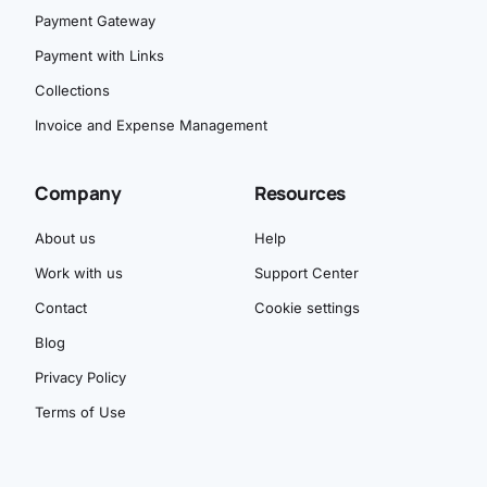
Payment Gateway
Payment with Links
Collections
Invoice and Expense Management
Company
Resources
About us
Help
Work with us
Support Center
Contact
Cookie settings
Blog
Privacy Policy
Terms of Use