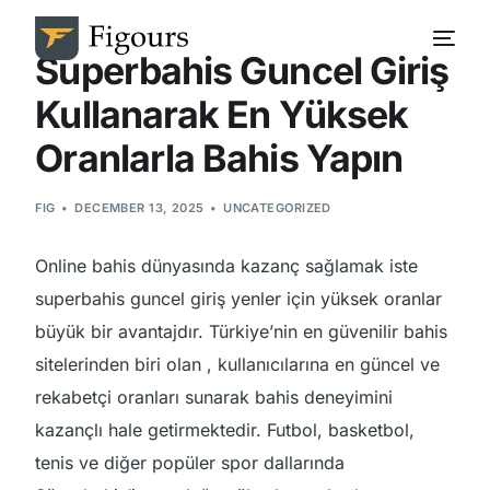
Superbahis Guncel Giriş
Kullanarak En Yüksek
Oranlarla Bahis Yapın
FIG
DECEMBER 13, 2025
UNCATEGORIZED
Online bahis dünyasında kazanç sağlamak iste
superbahis guncel giriş
yenler için yüksek oranlar
büyük bir avantajdır. Türkiye’nin en güvenilir bahis
sitelerinden biri olan , kullanıcılarına en güncel ve
rekabetçi oranları sunarak bahis deneyimini
kazançlı hale getirmektedir. Futbol, basketbol,
tenis ve diğer popüler spor dallarında