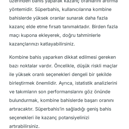
üzerinden bahis yaparak kazanç oranlarını artırma
yöntemidir. Süperbahis, kullanıcılarına kombine
bahislerde yüksek oranlar sunarak daha fazla
kazanç elde etme fırsatı tanımaktadır. Birden fazla
maçı kupona ekleyerek, doğru tahminlerle
kazançlarınızı katlayabilirsiniz.
Kombine bahis yaparken dikkat edilmesi gereken
bazı noktalar vardır. Öncelikle, düşük riskli maçlar
ile yüksek oranlı seçenekleri dengeli bir şekilde
birleştirmek önemlidir. Ayrıca, istatistik analizlerini
ve takımların son performanslarını göz önünde
bulundurmak, kombine bahislerde başarı oranını
artıracaktır. Süperbahis’in sağladığı geniş bahis
seçenekleri ile kazanç potansiyelinizi
artırabilirsiniz.