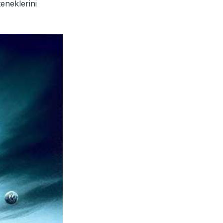
eneklerini