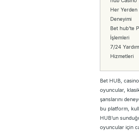
hub Casino
Her Yerden 
Deneyimi
Bet hub’te 
İşlemleri
7/24 Yardım
Hizmetleri
Bet HUB, casin
oyuncular, klasi
şanslarını deney
bu platform, kull
HUB’un sunduğu 
oyuncular için ca