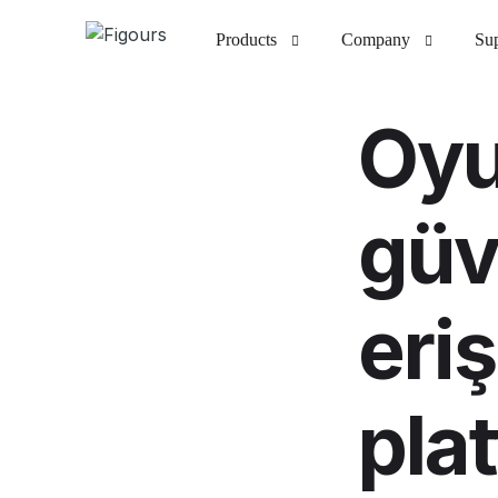
Products
Company
Su
Oyu
Payment Gateway
About
Co
Payment Links
Core Values
FA
güve
Pay with QR Code
Vision & Mission
Bl
Collections
Career
Invoice and Expense Management
eri
pla