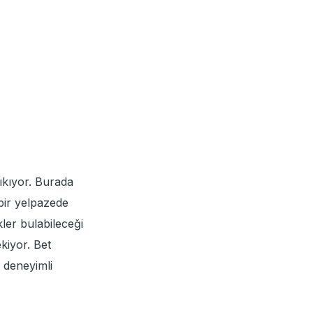
ıkıyor. Burada
bir yelpazede
ler bulabileceği
ekiyor. Bet
 deneyimli