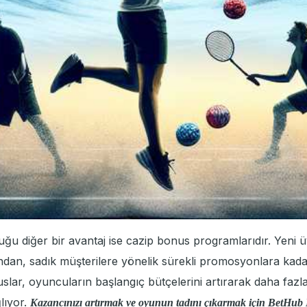
u diğer bir avantaj ise cazip bonus programlarıdır. Yeni ü
ndan, sadık müşterilere yönelik sürekli promosyonlara kadar
lar, oyuncuların başlangıç bütçelerini artırarak daha faz
lıyor.
Kazancınızı artırmak ve oyunun tadını çıkarmak için BetHub