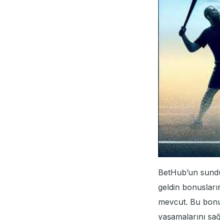
BetHub’un sunduğ
geldin bonusları
mevcut. Bu bonus
yaşamalarını sağ