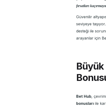
fırsatları kaçırmayı
Güvenilir altyapı
seviyeye taşıyor
desteği ile soru
arayanlar için B
Büyük F
Bonus
Bet Hub
, çevrim
bonusları
ile ka