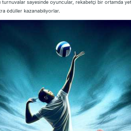
 turnuvalar sayesinde oyuncular, rekabetçi bir ortamda yet
ra ödüller kazanabiliyorlar.