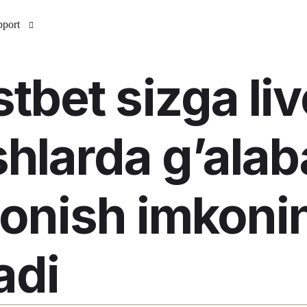
pport
tbet sizga liv
ntact
Qs
ishlarda g’alab
og
onish imkonin
adi