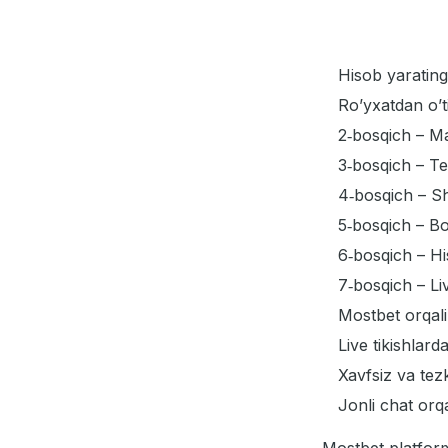
Hisob yarating
Ro’yxatdan o’
2‑bosqich – Ma’
3‑bosqich – Te
4‑bosqich – Sh
5‑bosqich – Bo
6‑bosqich – His
7‑bosqich – Liv
Mostbet orqali 
Live tikishlar
Xavfsiz va tezk
Jonli chat orq