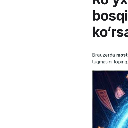
bosq
ko’rs
Brauzerda
most
tugmasini toping