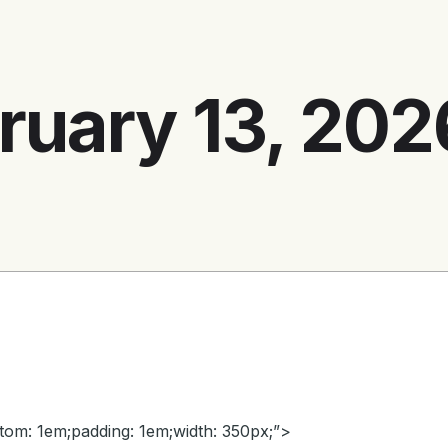
ruary 13, 202
tom: 1em;padding: 1em;width: 350px;”>