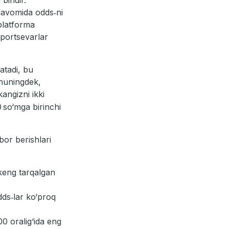
biridir.
 davomida odds‑ni
 platforma
sportsevarlar
atadi, bu
Shuningdek,
kangizni ikki
 so‘mga birinchi
bor berishlari
 keng tarqalgan
dds‑lar ko‘proq
0 oralig‘ida eng