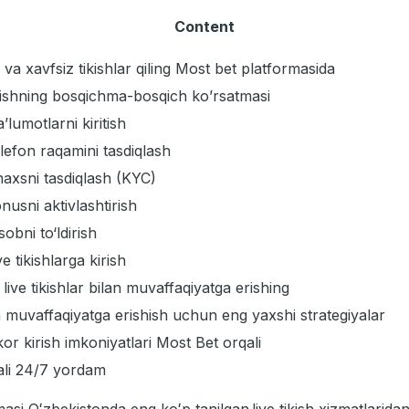
Content
 va xavfsiz tikishlar qiling Most bet platformasida
tishning bosqichma-bosqich ko’rsatmasi
lumotlarni kiritish
lefon raqamini tasdiqlash
axsni tasdiqlash (KYC)
nusni aktivlashtirish
obni to‘ldirish
e tikishlarga kirish
live tikishlar bilan muvaffaqiyatga erishing
da muvaffaqiyatga erishish uchun eng yaxshi strategiyalar
or kirish imkoniyatlari Most Bet orqali
ali 24/7 yordam