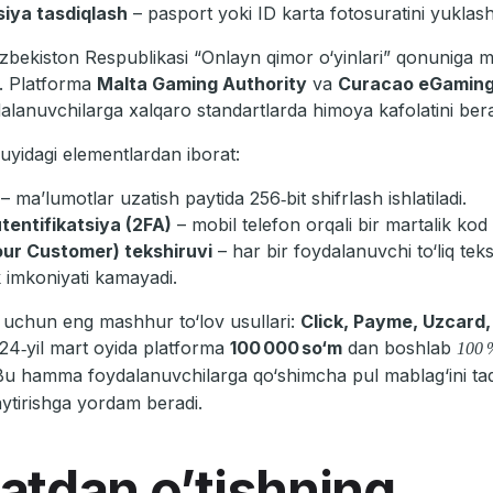
siya tasdiqlash
– pasport yoki ID karta fotosuratini yuklash 
zbekiston Respublikasi “Onlayn qimor o‘yinlari” qonuniga 
i. Platforma
Malta Gaming Authority
va
Curacao eGamin
alanuvchilarga xalqaro standartlarda himoya kafolatini bera
 quyidagi elementlardan iborat:
– ma’lumotlar uzatish paytida 256‑bit shifrlash ishlatiladi.
autentifikatsiya (2FA)
– mobil telefon orqali bir martalik kod 
ur Customer) tekshiruvi
– har bir foydalanuvchi to‘liq teks
ik imkoniyati kamayadi.
sh uchun eng mashhur to‘lov usullari:
Click, Payme, Uzcard,
024‑yil mart oyida platforma
100 000 so‘m
dan boshlab
100 %
. Bu hamma foydalanuvchilarga qo‘shimcha pul mablag‘ini ta
aytirishga yordam beradi.
atdan o’tishning