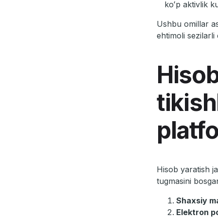
koʻp aktivlik ku
Ushbu omillar aso
ehtimoli sezilarl
Hisob
tikish
platf
Hisob yaratish j
tugmasini bosgan
Shaxsiy ma
Elektron p