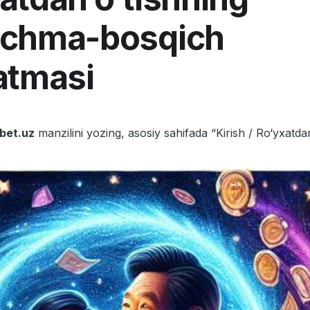
ichma-bosqich
atmasi
bet.uz
manzilini yozing, asosiy sahifada “Kirish / Ro‘yxatdan
.