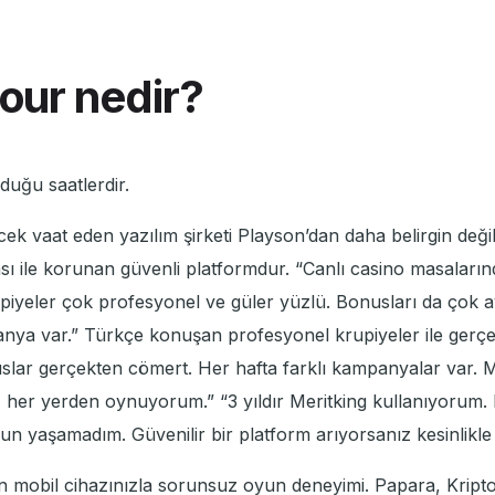
our nedir?
duğu saatlerdir.
ecek vaat eden yazılım şirketi Playson’dan daha belirgin deği
kası ile korunan güvenli platformdur. “Canlı casino masaları
yeler çok profesyonel ve güler yüzlü. Bonusları da çok av
anya var.” Türkçe konuşan profesyonel krupiyeler ile gerç
slar gerçekten cömert. Her hafta farklı kampanyalar var. 
ı, her yerden oynuyorum.” “3 yıldır Meritking kullanıyorum.
run yaşamadım. Güvenilir bir platform arıyorsanız kesinlikle
en mobil cihazınızla sorunsuz oyun deneyimi. Papara, Kript