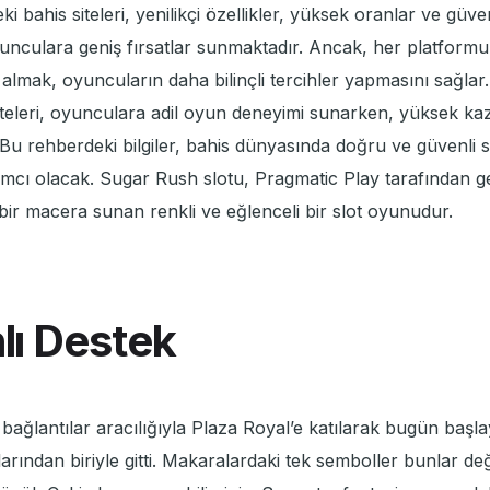
ki bahis siteleri, yenilikçi özellikler, yüksek oranlar ve güv
yunculara geniş fırsatlar sunmaktadır. Ancak, her platformu
 almak, oyuncuların daha bilinçli tercihler yapmasını sağlar.
siteleri, oyunculara adil oyun deneyimi sunarken, yüksek ka
Bu rehberdeki bilgiler, bahis dünyasında doğru ve güvenli 
cı olacak. Sugar Rush slotu, Pragmatic Play tarafından geli
 bir macera sunan renkli ve eğlenceli bir slot oyunudur.
lı Destek
bağlantılar aracılığıyla Plaza Royal’e katılarak bugün başla
ılarından biriyle gitti. Makaralardaki tek semboller bunlar değ