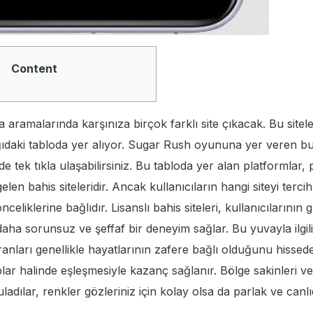
Content
aramalarında karşınıza birçok farklı site çıkacak. Bu sitele
ağıdaki tabloda yer alıyor. Sugar Rush oyununa yer veren bu 
e tek tıkla ulaşabilirsiniz. Bu tabloda yer alan platformlar, 
len bahis siteleridir. Ancak kullanıcıların hangi siteyi tercih
nceliklerine bağlıdır. Lisanslı bahis siteleri, kullanıcılarının 
daha sorunsuz ve şeffaf bir deneyim sağlar. Bu yuvayla ilgil
ranları genellikle hayatlarının zafere bağlı olduğunu hissed
lar halinde eşleşmesiyle kazanç sağlanır. Bölge sakinleri ve
adılar, renkler gözleriniz için kolay olsa da parlak ve canlıd