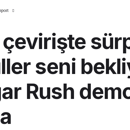
pport
 çevirişte sür
ntact
Qs
ller seni bekli
og
ar Rush dem
a