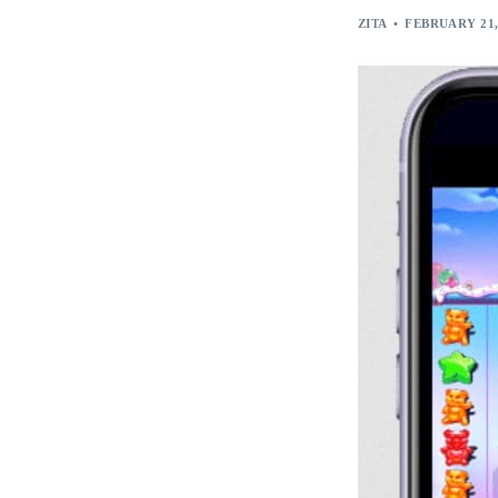
ZITA
FEBRUARY 21,