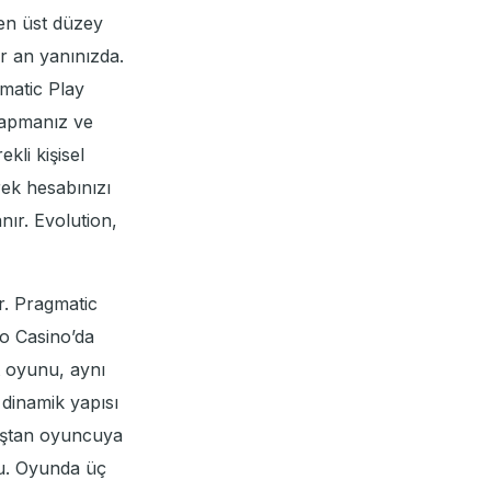
 en üst düzey
er an yanınızda.
matic Play
 yapmanız ve
kli kişisel
erek hesabınızı
nır. Evolution,
ır. Pragmatic
co Casino’da
t oyunu, aynı
 dinamik yapısı
yaştan oyuncuya
u. Oyunda üç