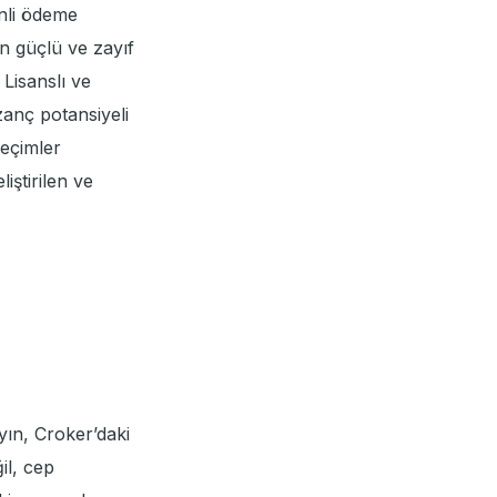
enli ödeme
n güçlü ve zayıf
 Lisanslı ve
zanç potansiyeli
seçimler
ştirilen ve
yın, Croker’daki
il, cep