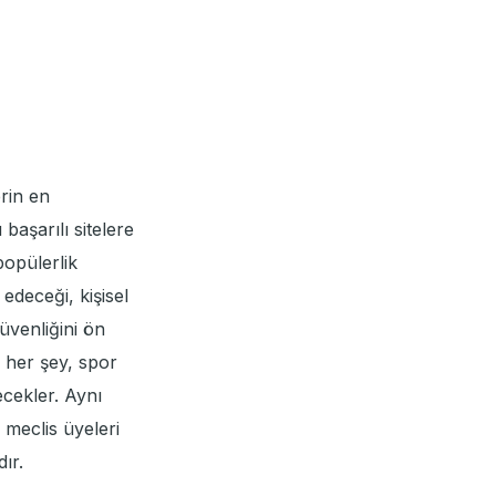
rin en
başarılı sitelere
popülerlik
 edeceği, kişisel
güvenliğini ön
i her şey, spor
ecekler. Aynı
 meclis üyeleri
ır.