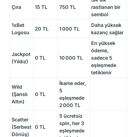
Çıra
15 TL
750 TL
rastlanan bir
sembol
1xBet
Daha yüksek
20 TL
1 000 TL
Logosu
kazanç sağlar
En yüksek
ödeme,
Jackpot
0 TL
10 000 TL
sadece 5
(Yıldız)
eşleşmede
tetiklenir
İkame eder,
Wild
5
(Şanslı
0 TL
eşleşmede
Altın)
2 000 TL
5 ücretsiz
Scatter
spin, her 3
(Serbest
0 TL
eşleşmede
Dönüş)