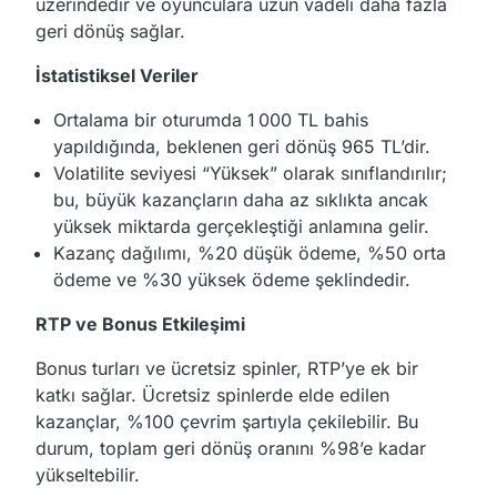
üzerindedir ve oyunculara uzun vadeli daha fazla
geri dönüş sağlar.
İstatistiksel Veriler
Ortalama bir oturumda 1 000 TL bahis
yapıldığında, beklenen geri dönüş 965 TL’dir.
Volatilite seviyesi “Yüksek” olarak sınıflandırılır;
bu, büyük kazançların daha az sıklıkta ancak
yüksek miktarda gerçekleştiği anlamına gelir.
Kazanç dağılımı, %20 düşük ödeme, %50 orta
ödeme ve %30 yüksek ödeme şeklindedir.
RTP ve Bonus Etkileşimi
Bonus turları ve ücretsiz spinler, RTP’ye ek bir
katkı sağlar. Ücretsiz spinlerde elde edilen
kazançlar, %100 çevrim şartıyla çekilebilir. Bu
durum, toplam geri dönüş oranını %98’e kadar
yükseltebilir.