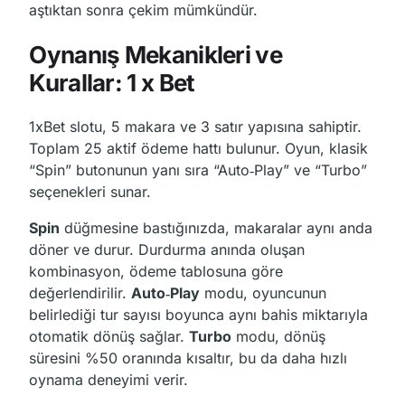
aştıktan sonra çekim mümkündür.
Oynanış Mekanikleri ve
Kurallar: 1 x Bet
1xBet slotu, 5 makara ve 3 satır yapısına sahiptir.
Toplam 25 aktif ödeme hattı bulunur. Oyun, klasik
“Spin” butonunun yanı sıra “Auto‑Play” ve “Turbo”
seçenekleri sunar.
Spin
düğmesine bastığınızda, makaralar aynı anda
döner ve durur. Durdurma anında oluşan
kombinasyon, ödeme tablosuna göre
değerlendirilir.
Auto‑Play
modu, oyuncunun
belirlediği tur sayısı boyunca aynı bahis miktarıyla
otomatik dönüş sağlar.
Turbo
modu, dönüş
süresini %50 oranında kısaltır, bu da daha hızlı
oynama deneyimi verir.