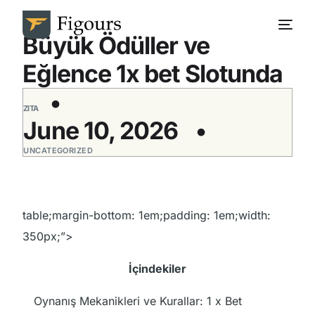
Büyük Ödüller ve
Eğlence 1x bet Slotunda
ZITA
June 10, 2026
UNCATEGORIZED
table;margin-bottom: 1em;padding: 1em;width:
350px;”>
İçindekiler
Oynanış Mekanikleri ve Kurallar: 1 x Bet