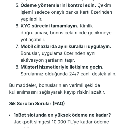
Ödeme yöntemlerini kontrol edin.
Çekim
işlemi sadece onaylı banka kartı üzerinden
yapılabilir.
KYC sürecini tamamlayın.
Kimlik
doğrulaması, bonus çekiminde gecikmeye
yol açabilir.
Mobil cihazlarda aynı kuralları uygulayın.
Bonuslar, uygulama üzerinden aynı
aktivasyon şartlarını taşır.
Müşteri hizmetleriyle iletişime geçin.
Sorularınız olduğunda 24/7 canlı destek alın.
Bu maddeler, bonusların en verimli şekilde
kullanılmasını sağlayarak kayıp riskini azaltır.
Sık Sorulan Sorular (FAQ)
1xBet slotunda en yüksek ödeme ne kadar?
Jackpott simgesi 10 000 TL’ye kadar ödeme