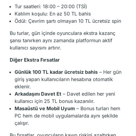
Tur saatleri: 18:00 – 20:00 (TSİ)
Katılım koşulu: En az 50 TL bahis
Ödül: Çevrim şartı olmayan 10 TL ücretsiz spin
Bu turlar, gün içinde oyunculara ekstra kazanç
şansı tanırken aynı zamanda platformun aktif
kullanıcı sayısını artırır.
Diğer Ekstra Fırsatlar
Günlük 100 TL kadar ücretsiz bahis
– Her gün
giriş yapan kullanıcıların hesabına otomatik
eklenir.
Arkadaşını Davet Et
– Davet edilen her yeni
kullanıcı için 25 TL bonus kazanılır.
Masaüstü ve Mobil Uyum
– Bonus turları hem
PC hem de mobil uygulamalarda aynı şekilde
çalışır.
Bu fırsatlar, oyuncuların kayıp riskini azaltırken