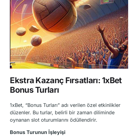
Ekstra Kazanç Fırsatları: 1xBet
Bonus Turları
1xBet, “Bonus Turları” adı verilen özel etkinlikler
düzenler. Bu turlar, belirli bir zaman diliminde
oynanan slot oturumlarını ödüllendirir.
Bonus Turunun İşleyişi