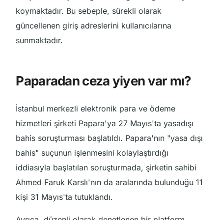
koymaktadır. Bu sebeple, sürekli olarak
güncellenen giriş adreslerini kullanıcılarına
sunmaktadır.
Paparadan ceza yiyen var mı?
İstanbul merkezli elektronik para ve ödeme
hizmetleri şirketi Papara'ya 27 Mayıs'ta yasadışı
bahis soruşturması başlatıldı. Papara'nın "yasa dışı
bahis" suçunun işlenmesini kolaylaştırdığı
iddiasıyla başlatılan soruşturmada, şirketin sahibi
Ahmed Faruk Karslı'nın da aralarında bulunduğu 11
kişi 31 Mayıs'ta tutuklandı.
Ayrıca, düzenli olarak denetlenen bir platform