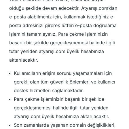
olduğu şekilde devam edecektir. Atyarışı.com’dan
e-posta alabilmeniz için, kullanmak istediğiniz e-
posta adresinizi girerek lütfen e-posta doğrulama
işlemini tamamlayınız. Para çekme işleminizin
başarılı bir şekilde gerçekleşmemesi halinde ilgili
tutar yeniden atyarışı.com üyelik hesabınıza
aktarılacaktır.
Kullanıcıların erişim sorunu yaşamamaları için
gerekli olan tüm güvenlik önlemleri ve kullanıcı
destek hizmetleri sağlamaktadır.
Para çekme işleminizin başarılı bir şekilde
gerçekleşmemesi halinde ilgili tutar yeniden
atyarışı.com üyelik hesabınıza aktarılacaktır.
Son zamanlarda yaşanan domain değişiklikleri,