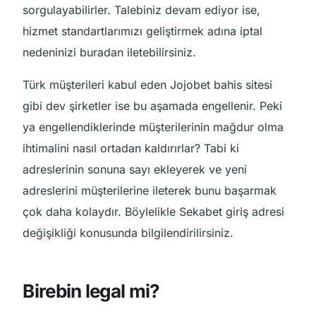
sorgulayabilirler. Talebiniz devam ediyor ise,
hizmet standartlarımızı geliştirmek adına iptal
nedeninizi buradan iletebilirsiniz.
Türk müşterileri kabul eden Jojobet bahis sitesi
gibi dev şirketler ise bu aşamada engellenir. Peki
ya engellendiklerinde müşterilerinin mağdur olma
ihtimalini nasıl ortadan kaldırırlar? Tabi ki
adreslerinin sonuna sayı ekleyerek ve yeni
adreslerini müşterilerine ileterek bunu başarmak
çok daha kolaydır. Böylelikle Sekabet giriş adresi
değişikliği konusunda bilgilendirilirsiniz.
Birebin legal mi?