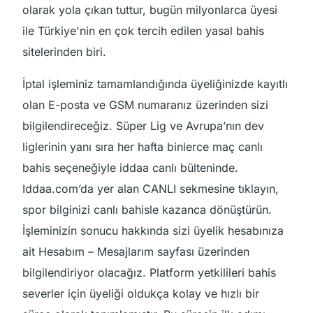
olarak yola çıkan tuttur, bugün milyonlarca üyesi
ile Türkiye'nin en çok tercih edilen yasal bahis
sitelerinden biri.
İptal işleminiz tamamlandığında üyeliğinizde kayıtlı
olan E-posta ve GSM numaranız üzerinden sizi
bilgilendireceğiz. Süper Lig ve Avrupa’nın dev
liglerinin yanı sıra her hafta binlerce maç canlı
bahis seçeneğiyle iddaa canlı bülteninde.
Iddaa.com’da yer alan CANLI sekmesine tıklayın,
spor bilginizi canlı bahisle kazanca dönüştürün.
İşleminizin sonucu hakkında sizi üyelik hesabınıza
ait Hesabım – Mesajlarım sayfası üzerinden
bilgilendiriyor olacağız. Platform yetkilileri bahis
severler için üyeliği oldukça kolay ve hızlı bir