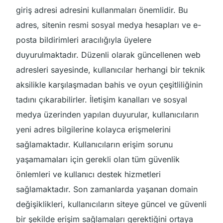
giriş adresi adresini kullanmaları önemlidir. Bu
adres, sitenin resmi sosyal medya hesapları ve e-
posta bildirimleri aracılığıyla üyelere
duyurulmaktadır. Düzenli olarak güncellenen web
adresleri sayesinde, kullanıcılar herhangi bir teknik
aksilikle karşılaşmadan bahis ve oyun çeşitliliğinin
tadını çıkarabilirler. İletişim kanalları ve sosyal
medya üzerinden yapılan duyurular, kullanıcıların
yeni adres bilgilerine kolayca erişmelerini
sağlamaktadır. Kullanıcıların erişim sorunu
yaşamamaları için gerekli olan tüm güvenlik
önlemleri ve kullanıcı destek hizmetleri
sağlamaktadır. Son zamanlarda yaşanan domain
değişiklikleri, kullanıcıların siteye güncel ve güvenli
bir şekilde erişim sağlamaları gerektiğini ortaya