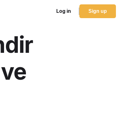
Log in
Sign up
ndir
 ve