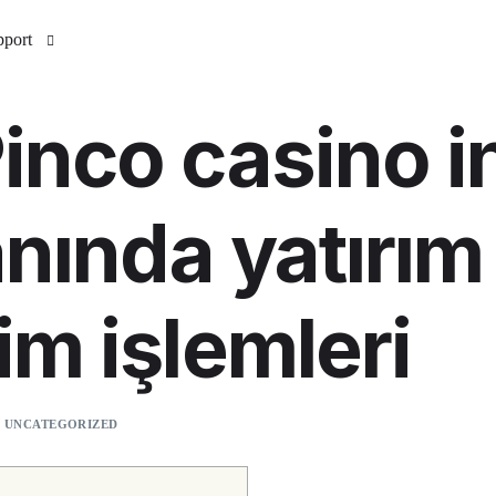
pport
Pinco casino i
ntact
Qs
anında yatırım
og
im işlemleri
UNCATEGORIZED