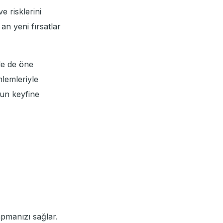
e risklerini
an yeni fırsatlar
le de öne
önlemleriyle
yun keyfine
apmanızı sağlar.