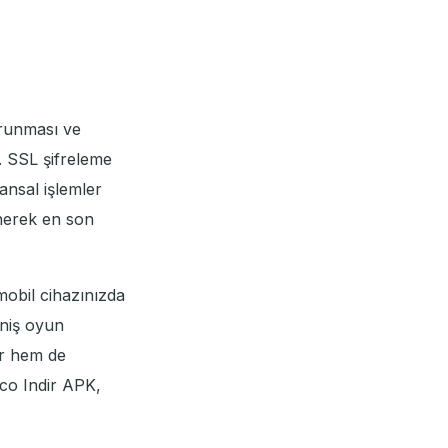
korunması ve
. SSL şifreleme
nansal işlemler
enerek en son
mobil cihazınızda
eniş oyun
ar hem de
nco Indir APK,