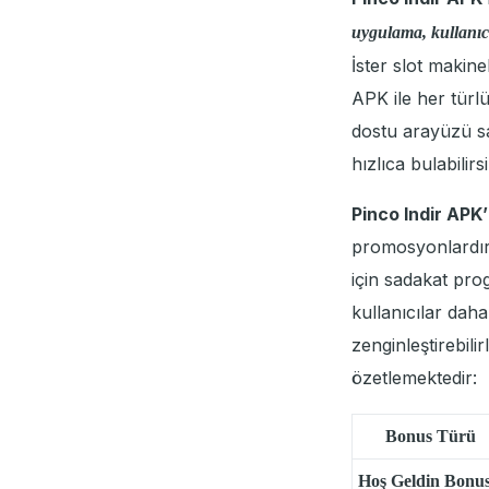
uygulama, kullanıcı
İster slot makine
APK ile her türl
dostu arayüzü sa
hızlıca bulabilirsi
Pinco Indir APK’
promosyonlardır.
için sadakat pro
kullanıcılar da
zenginleştirebili
özetlemektedir:
Bonus Türü
Hoş Geldin Bonu