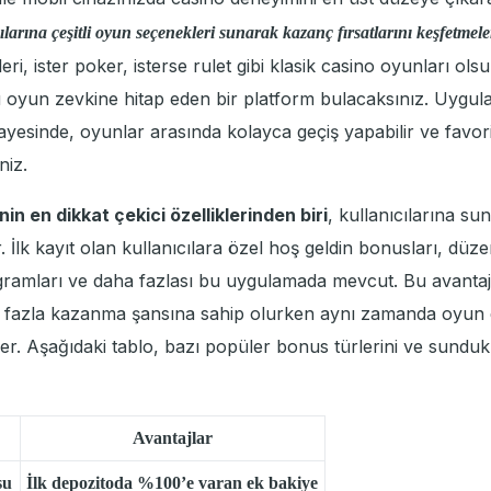
larına çeşitli oyun seçenekleri sunarak kazanç fırsatlarını keşfetmele
leri, ister poker, isterse rulet gibi klasik casino oyunları ols
ü oyun zevkine hitap eden bir platform bulacaksınız. Uygul
yesinde, oyunlar arasında kolayca geçiş yapabilir ve favori
niz.
nin en dikkat çekici özelliklerinden biri
, kullanıcılarına s
 İlk kayıt olan kullanıcılara özel hoş geldin bonusları, düz
gramları ve daha fazlası bu uygulamada mevcut. Bu avantaj
ha fazla kazanma şansına sahip olurken aynı zamanda oyun 
rler. Aşağıdaki tablo, bazı popüler bonus türlerini ve sundukl
Avantajlar
su
İlk depozitoda %100’e varan ek bakiye