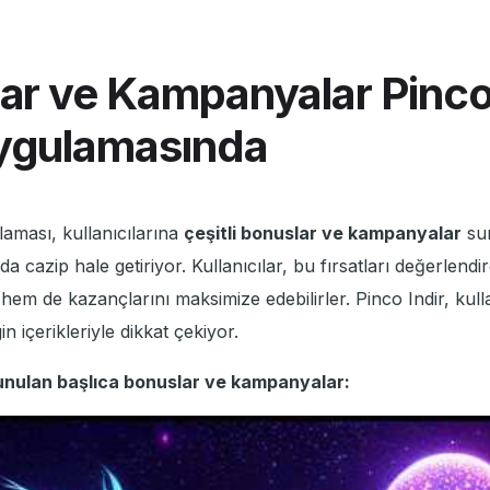
ar ve Kampanyalar Pinco 
ygulamasında
laması, kullanıcılarına
çeşitli bonuslar ve kampanyalar
sun
a cazip hale getiriyor. Kullanıcılar, bu fırsatları değerlen
ir hem de kazançlarını maksimize edebilirler. Pinco Indir, kull
 içerikleriyle dikkat çekiyor.
sunulan başlıca bonuslar ve kampanyalar: