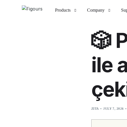
Products
Company
Su
🎲 
Payment Gateway
About
Co
Payment Links
Core Values
FA
ile 
Pay with QR Code
Vision & Mission
Bl
Collections
Career
Invoice and Expense Management
çek
ZITA
JULY 7, 2026